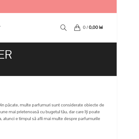
T
0
/
0,00
lei
ER
Din păcate, multe parfumuri sunt considerate obiecte de
țiune mai prietenoasă cu bugetul tău, dar care îți poate
da, atunci e timpul să afli mai multe despre parfumurile