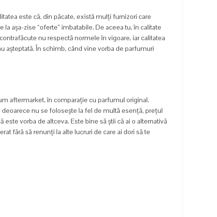
itatea este că, din păcate, există mulți furnizori care
e la așa-zise “oferte” imbatabile. De aceea tu, în calitate
contrafăcute nu respectă normele în vigoare, iar calitatea
au așteptată. În schimb, când vine vorba de parfumuri
fum aftermarket, în comparație cu parfumul original.
, deoarece nu se folosește la fel de multă esență, prețul
 este vorba de altceva. Este bine să știi că ai o alternativă
t fără să renunți la alte lucruri de care ai dori să te