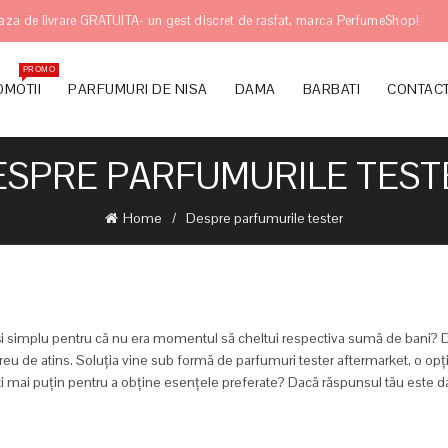
aza de livrare GRATUITA- un gest discret de rasfat, marca PerfumeShop!
PROMO
MOTII
PARFUMURI DE NISA
DAMA
BARBATI
CONTAC
ESPRE PARFUMURILE TEST
Home
Despre parfumurile tester
 și simplu pentru că nu era momentul să cheltui respectiva sumă de bani? 
 greu de atins. Soluția vine sub formă de parfumuri tester aftermarket, o op
uiești mai puțin pentru a obține esențele preferate? Dacă răspunsul tău este 