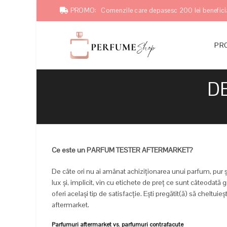
PROMO:
Comenzile care depasesc 200 lei benefici
PRO
D
Ce este un PARFUM TESTER AFTERMARKET?
De câte ori nu ai amânat achiziționarea unui parfum, pur
lux și, implicit, vin cu etichete de preț ce sunt câteodată
oferi același tip de satisfacție. Ești pregătit(ă) să chelt
aftermarket.
Parfumuri aftermarket vs. parfumuri contrafacute