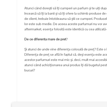
Atunci când dorești să îți cumperi un parfum și te uiți după
încearcă să îți ia banii și să îți ofere la schimb produse de
de client, trebuie întotdeauna să știi ce cumperi. Produse
lor este sub medie. De aceea aceste parfumuri nu vor avea
aftermarket, esența folosită este identică cu cea utilizată 
De ce diferenta mare de pret
?
Și atunci de unde vine diferența colosală de preț? Este o 
Diferența de preț se află în faptul că, deși esența este a
acestor parfumuri este mai mic și, deci, mult mai accesibil.
atunci când achiziționarea unui produs îți dă bugetul peste 
bucuri?