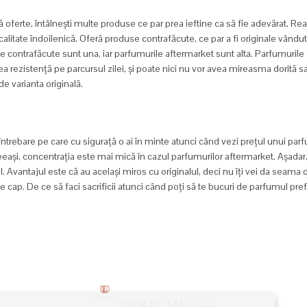
 oferte, întâlnești multe produse ce par prea ieftine ca să fie adevărat. Real
 calitate îndoilenică. Oferă produse contrafăcute, ce par a fi originale vândut
le contrafăcute sunt una, iar parfumurile aftermarket sunt alta. Parfumurile 
 rezistență pe parcursul zilei, și poate nici nu vor avea mireasma dorită s
de varianta originală.
întrebare pe care cu sigurață o ai în minte atunci când vezi prețul unui par
ceeași, concentrația este mai mică în cazul parfumurilor aftermarket. Așadar
 Avantajul este că au același miros cu originalul, deci nu îți vei da seama că
cap. De ce să faci sacrificii atunci când poți să te bucuri de parfumul prefera