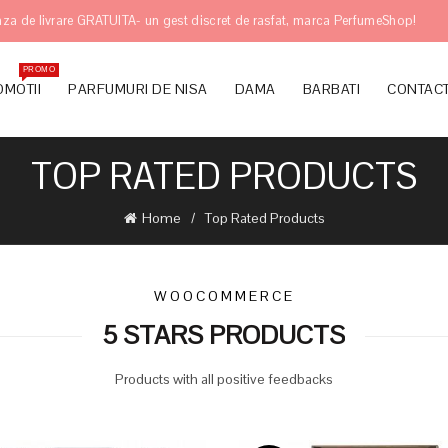
za de livrare GRATUITA- un gest discret de rasfat, marca PerfumeShop!
PROMO
MOTII
PARFUMURI DE NISA
DAMA
BARBATI
CONTAC
TOP RATED PRODUCTS
Home
Top Rated Products
WOOCOMMERCE
5 STARS PRODUCTS
Products with all positive feedbacks