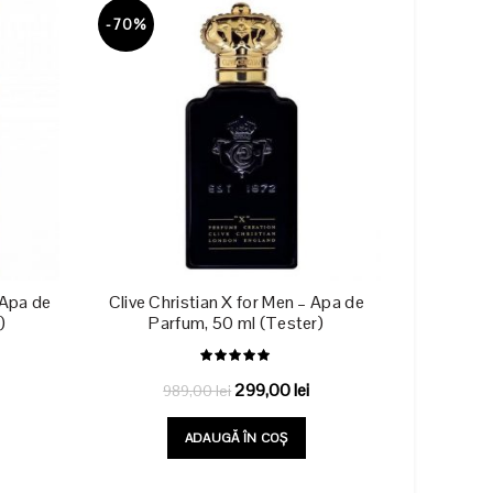
-70%
 Apa de
Clive Christian X for Men – Apa de
)
Parfum, 50 ml (Tester)
ețul
Prețul
Prețul
299,00
lei
989,00
lei
urent
inițial
curent
ADAUGĂ ÎN COȘ
te:
a
este:
9,00 lei.
fost:
299,00 lei.