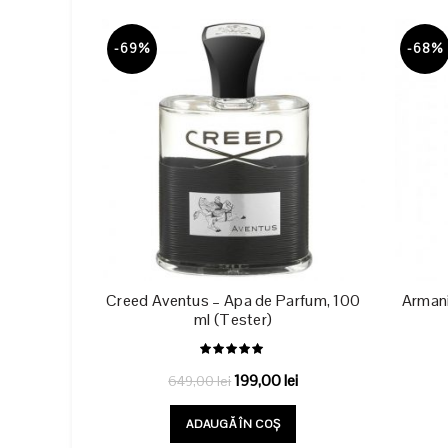
339,00 lei.
-69%
-68%
Creed Aventus – Apa de Parfum, 100
Armani
ml (Tester)
Prețul
Prețul
199,00
lei
649,00
lei
inițial
curent
ADAUGĂ ÎN COȘ
a
este: