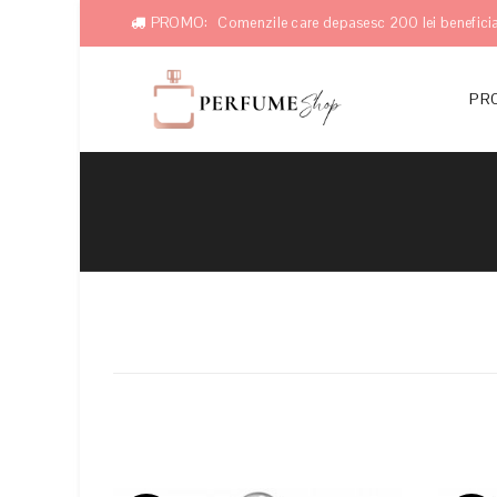
PROMO:
Comenzile care depasesc 200 lei beneficia
PRO