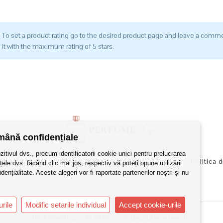
fost:
169,00 lei.
529,00 lei.
To set a product rating go to the desired product page and leave a comme
it with the maximum rating of 5 stars.
mână confidențiale
itivul dvs., precum identificatorii cookie unici pentru prelucrarea
ea produselor
Intrebari frecvente
Politica Cookies
Politica 
ele dvs. făcând clic mai jos, respectiv vă puteți opune utilizării
ențialitate. Aceste alegeri vor fi raportate partenerilor noștri și nu
rile
Modific setarile individual
Accept cookie-urile
PerfumeShop.ro © 2026. Toate drepturile rezervate.