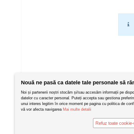
fost:
199,00 lei.
649,00 lei.
Nouă ne pasă ca datele tale personale să ră
Noi și partenerii noștri stocăm și/sau accesăm informații pe dispoz
Despre Noi
Plata si livrare
Returnar
datelor cu caracter personal. Puteți accepta sau gestiona preferinț
unui interes legitim în orice moment pe pagina cu politica de confid
vă vor afecta navigarea
Mai multe detalii
Refuz toate cookie-u