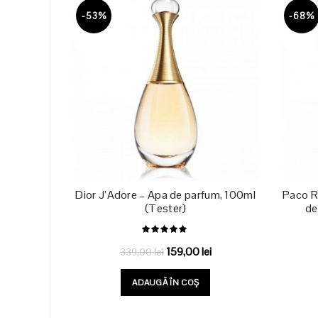
-53%
-68%
Dior J’Adore – Apa de parfum, 100ml
Paco R
(Tester)
de
Prețul
Prețul
159,00
lei
339,00
lei
inițial
curent
ADAUGĂ ÎN COȘ
a
este:
fost:
159,00 lei.