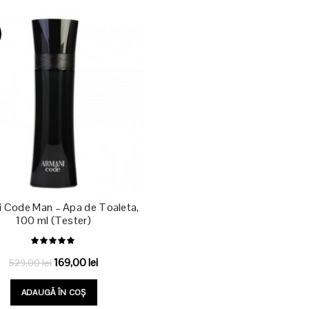
529,00 lei.
629,00 lei.
 Code Man – Apa de Toaleta,
100 ml (Tester)
Prețul
Prețul
169,00
lei
529,00
lei
inițial
curent
ADAUGĂ ÎN COȘ
a
este: