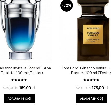
-72%
abanne Invictus Legend – Apa
Tom Ford Tobacco Vanille –
 Toaleta, 100 ml (Tester)
Parfum, 100 ml (Tester
Prețul
Prețul
Prețul
Pr
169,00
lei
179,00
lei
529,00
lei
629,00
lei
inițial
curent
inițial
c
ADAUGĂ ÎN COȘ
ADAUGĂ ÎN COȘ
a
este:
a
es
fost:
169,00 lei.
fost:
17