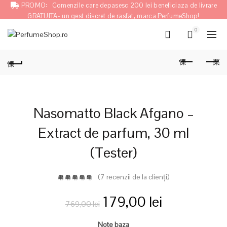
PROMO:
Comenzile care depasesc 200 lei beneficiaza de livrare
GRATUITA- un gest discret de rasfat, marca PerfumeShop!
0
Nasomatto Black Afgano –
Extract de parfum, 30 ml
(Tester)
(
7
recenzii de la clienți)
Prețul
Prețul
179,00
lei
769,00
lei
inițial
curent
Note baza