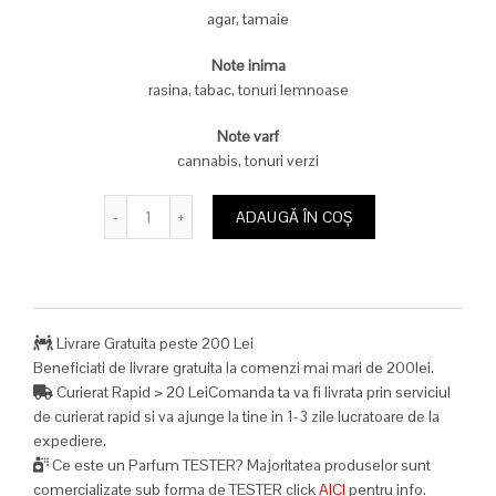
agar, tamaie
a
este:
Note inima
fost:
179,00 lei.
rasina, tabac, tonuri lemnoase
769,00 lei.
Note varf
cannabis, tonuri verzi
Cantitate
ADAUGĂ ÎN COȘ
Livrare Gratuita peste 200 Lei
Beneficiati de livrare gratuita la comenzi mai mari de 200lei.
Curierat Rapid > 20 LeiComanda ta va fi livrata prin serviciul
de curierat rapid si va ajunge la tine in 1-3 zile lucratoare de la
expediere.
Ce este un Parfum TESTER? Majoritatea produselor sunt
comercializate sub forma de TESTER click
AICI
pentru info.