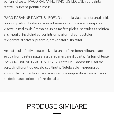
parfumul tester PACO RABANNE INVICTUS LEGEND reprezinta
rasfatul suprem pentru simturi.
PACO RABANNE INVICTUS LEGEND aduce la viata esenta unui spirit
nou, un parfum tester care se adreseaza celor care au curajul sa
viseze la mai mult! Aroma sa unica rasfata pielea, stimuleaza mintea
si simturile, invaluind corpul intr-un parfum al contrastelor –
revigorant, discret si puternic, provocator si linistitor.
Amestecul olfactiv scoate la iveala un parfum fresh, vibrant, care
evoca frumusetea naturala a persoanei care il poarta. Parfumul tester
PACO RABANNE INVICTUS LEGEND este unul deosebit, usor de
purtat indiferent de ocazie sau tinuta. Notele sale impreuna cu
acordurile luxuriante ii ofera acel gram de originalitate care ar trebui
sa defineasca orice parfum de calitate.
PRODUSE SIMILARE