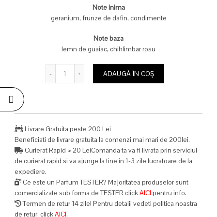
Note inima
fost:
169,00 lei.
geranium, frunze de dafin, condimente
529,00 lei.
Note baza
lemn de guaiac, chihlimbar rosu
Cantitate
ADAUGĂ ÎN COȘ
Livrare Gratuita peste 200 Lei
Beneficiati de livrare gratuita la comenzi mai mari de 200lei.
Curierat Rapid > 20 LeiComanda ta va fi livrata prin serviciul
de curierat rapid si va ajunge la tine in 1-3 zile lucratoare de la
expediere.
Ce este un Parfum TESTER? Majoritatea produselor sunt
comercializate sub forma de TESTER click
AICI
pentru info.
Termen de retur 14 zile! Pentru detalii vedeti politica noastra
de retur, click
AICI
.