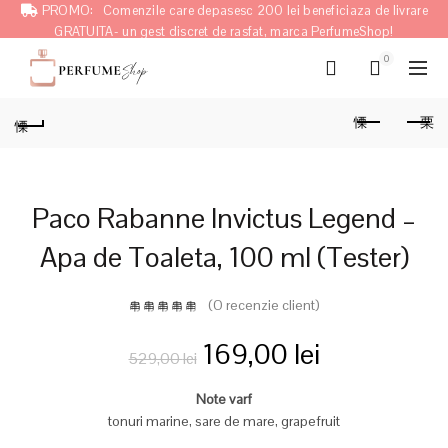
PROMO:
Comenzile care depasesc 200 lei beneficiaza de livrare
GRATUITA- un gest discret de rasfat, marca PerfumeShop!
0
Paco Rabanne Invictus Legend –
Apa de Toaleta, 100 ml (Tester)
(O recenzie client)
Prețul
Prețul
169,00
lei
529,00
lei
inițial
curent
Note varf
tonuri marine, sare de mare, grapefruit
a
este: