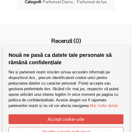
Categorii:
Parfumuri Dama
,
Parfumuri de lux
Recenzii (0)
Nouă ne pasă ca datele tale personale să
Plata si livrare
rămână confidențiale
Noi și partenerii noștri stocăm și/sau accesăm informații pe
dispozitivul dvs., precum identificatorii cookie unici pentru
Recenzii
prelucrarea datelor cu caracter personal. Puteți accepta sau
gestiona preferințele dvs. făcând clic mai jos, respectiv vă puteți
opune utilizării unui interes legitim în orice moment pe pagina cu
Nu există recenzii până acum.
politica de confidențialitate. Aceste alegeri vor fi raportate
partenerilor noștri și nu vă vor afecta navigarea
Mai multe detalii
Accept cookie-urile
Fii primul care scrii o recenzie pentru „Amouage
Modific setarile individual