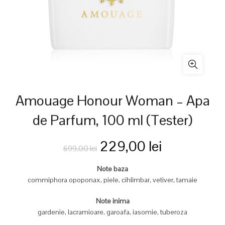
Amouage Honour Woman – Apa
de Parfum, 100 ml (Tester)
Prețul
Prețul
229,00
lei
699,00
lei
inițial
curent
Note baza
commiphora opoponax, piele, cihlimbar, vetiver, tamaie
a
este:
Note inima
fost:
229,00 lei
gardenie, lacramioare, garoafa, iasomie, tuberoza