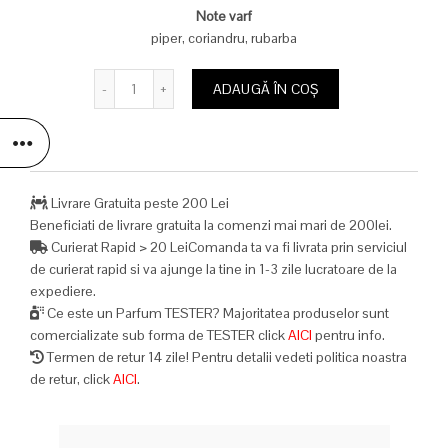
699,00 lei.
Note varf
piper, coriandru, rubarba
Cantitate
ADAUGĂ ÎN COȘ
Livrare Gratuita peste 200 Lei
Beneficiati de livrare gratuita la comenzi mai mari de 200lei.
Curierat Rapid > 20 LeiComanda ta va fi livrata prin serviciul
de curierat rapid si va ajunge la tine in 1-3 zile lucratoare de la
expediere.
Ce este un Parfum TESTER? Majoritatea produselor sunt
comercializate sub forma de TESTER click
AICI
pentru info.
Termen de retur 14 zile! Pentru detalii vedeti politica noastra
de retur, click
AICI
.