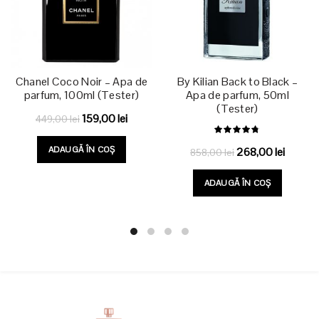
Chanel Coco Noir – Apa de
By Kilian Back to Black –
parfum, 100ml (Tester)
Apa de parfum, 50ml
(Tester)
Prețul
Prețul
159,00
lei
449,00
lei
inițial
curent
ADAUGĂ ÎN COȘ
Prețul
Prețul
268,00
lei
a
este:
858,00
lei
inițial
curent
fost:
159,00 lei.
ADAUGĂ ÎN COȘ
a
este:
449,00 lei.
fost:
268,00 
858,00 lei.