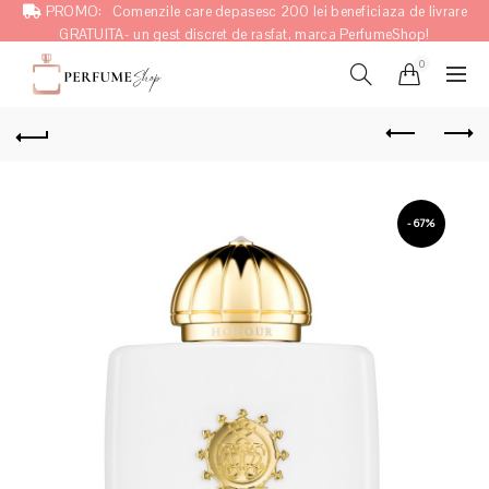
PROMO:
Comenzile care depasesc 200 lei beneficiaza de livrare
GRATUITA- un gest discret de rasfat, marca PerfumeShop!
0
-67%