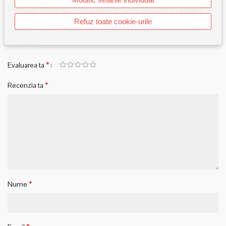
Honour Woman – Apa de Parfum, 100 ml (Tester)”
Refuz toate cookie-urile
Adresa ta de email nu va fi publicată.
Câmpurile obligatorii sunt
*
marcate cu
*
Evaluarea ta
*
Recenzia ta
*
Nume