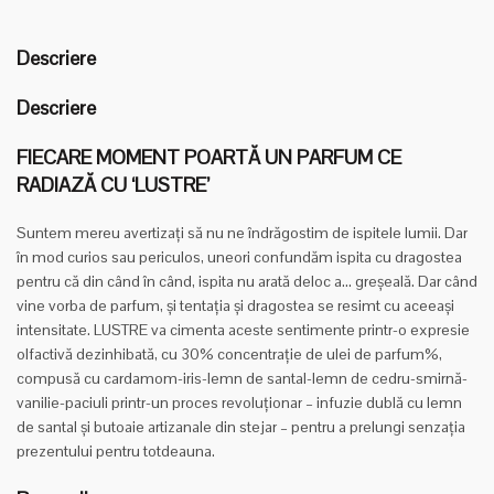
Descriere
Descriere
FIECARE MOMENT POARTĂ UN PARFUM CE
RADIAZĂ CU ‘LUSTRE’
Suntem mereu avertizați să nu ne îndrăgostim de ispitele lumii. Dar
în mod curios sau periculos, uneori confundăm ispita cu dragostea
pentru că din când în când, ispita nu arată deloc a… greșeală. Dar când
vine vorba de parfum, și tentația și dragostea se resimt cu aceeași
intensitate. LUSTRE va cimenta aceste sentimente printr-o expresie
olfactivă dezinhibată, cu 30% concentrație de ulei de parfum%,
compusă cu cardamom-iris-lemn de santal-lemn de cedru-smirnă-
vanilie-paciuli printr-un proces revoluționar – infuzie dublă cu lemn
de santal și butoaie artizanale din stejar – pentru a prelungi senzația
prezentului pentru totdeauna.