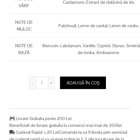
Cardamom,
Extract de rădăcină de iris
VÂRF
1.890,00 lei.
NOTE DE
Patchouli,
Lemn de santal,
Lemn de cedru
MIJLOC
NOTE DE
Benzoin,
Labdanum,
Vanilie,
Cypriol,
Styrax,
Smirnă
BAZĂ
de tonka,
Ambrarome
Cantitate
ADAUGĂ ÎN COȘ
Livrare Gratuita peste 200 Lei
Beneficiati de livrare gratuita la comenzi mai mari de 200lei.
Curierat Rapid > 20 LeiComanda ta va fi livrata prin serviciul
de curierat rapid si va ajunge la tine in 1-3 zile lucratoare de la