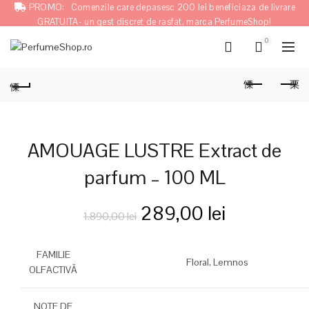
PROMO:
Comenzile care depasesc 200 lei beneficiaza de livrare
GRATUITA- un gest discret de rasfat, marca PerfumeShop!
0
AMOUAGE LUSTRE Extract de
parfum – 100 ML
Prețul
Prețul
289,00
lei
1.890,00
lei
inițial
curent
FAMILIE
Floral,
Lemnos
a
este:
OLFACTIVĂ
fost:
289,00 lei
NOTE DE