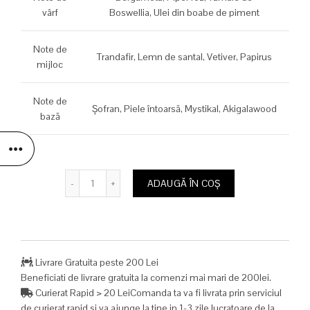
vârf
Boswellia,
Ulei din boabe de piment
1.750,00 lei.
Note de
Trandafir,
Lemn de santal,
Vetiver,
Papirus
mijloc
Note de
Şofran,
Piele întoarsă,
Mystikal,
Akigalawood
bază
Cantitate
ADAUGĂ ÎN COȘ
Livrare Gratuita peste 200 Lei
Beneficiati de livrare gratuita la comenzi mai mari de 200lei.
Curierat Rapid > 20 LeiComanda ta va fi livrata prin serviciul
de curierat rapid si va ajunge la tine in 1-3 zile lucratoare de la