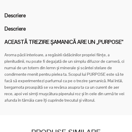
Descriere
Descriere
ACEASTĂ TREZIRE ȘAMANICĂ ARE UN „PURPOSE”
Aroma păcii interioare, a regăsirii rădăcinilor propriei ființe, a
plenitudinii, nu poate fi degajată de un simplu difuzor de cameră, ci
numai de un totem din lemn și minerale și scântei stelare de
condimente menit pentru pielea ta. Scopul lui PURPOSE este să te
facă să experimentezi parfumul ca pe o trezire șamanică. Mai întâi,
bergamota proaspătă se va revărsa asupra ta ca un curent de aer
rece, apoi vei simți mușcătura piperului roz și în cele din urmă te vei
afunda în tămâia care îți cuprinde trecutul și viitorul.