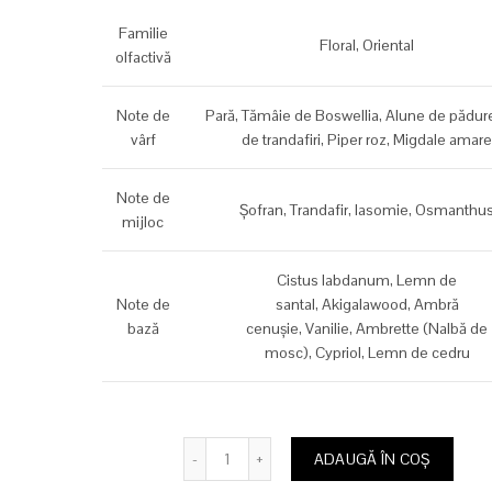
inițial
cur
Familie
Floral,
Oriental
a
este
olfactivă
fost:
329,
Note de
Pară,
Tămâie de Boswellia,
Alune de pădur
vârf
de trandafiri,
Piper roz,
Migdale amar
1.800,00 lei.
Note de
Şofran,
Trandafir,
Iasomie,
Osmanthu
mijloc
Cistus labdanum,
Lemn de
Note de
santal,
Akigalawood,
Ambră
bază
cenuşie,
Vanilie,
Ambrette (Nalbă de
mosc),
Cypriol,
Lemn de cedru
Cantitate
ADAUGĂ ÎN COȘ