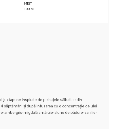
inițial
curent
a
este:
fost:
189,00 lei.
499,00 lei.
ri juxtapuse inspirate de peisajele sălbatice din
 4 săptămâni și după infuzarea cu o concentrație de ulei
omie-ambergris-migdală amăruie-alune de pădure-vanilie-