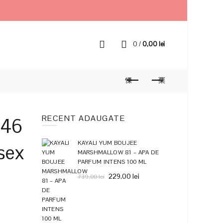
0
/
0,00
lei
RECENT ADAUGATE
 46
KAYALI YUM BOUJEE
sex
MARSHMALLOW 81 – APA DE
PARFUM INTENS 100 ML
Prețul
Prețul
229,00
lei
739,00
lei
inițial
curent
a
este:
ul
fost:
229,00 lei.
739,00 lei.