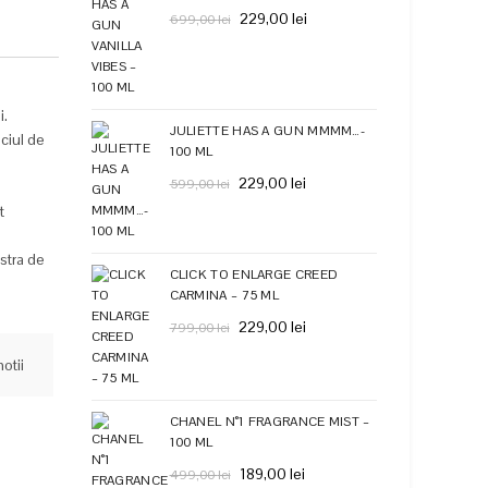
Prețul
Prețul
229,00
lei
699,00
lei
inițial
curent
a
este:
fost:
229,00 lei.
699,00 lei.
i.
JULIETTE HAS A GUN MMMM…-
iciul de
100 ML
Prețul
Prețul
229,00
lei
599,00
lei
inițial
curent
t
a
este:
.
fost:
229,00 lei.
astra de
CLICK TO ENLARGE CREED
599,00 lei.
CARMINA – 75 ML
Prețul
Prețul
229,00
lei
799,00
lei
inițial
curent
otii
a
este:
fost:
229,00 lei.
799,00 lei.
CHANEL N°1 FRAGRANCE MIST –
100 ML
Prețul
Prețul
189,00
lei
499,00
lei