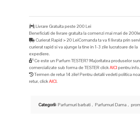
Livrare Gratuita peste 200 Lei
Beneficiati de livrare gratuita la comenzi mai mari de 200le
Curierat Rapid > 20 LeiComanda ta va fi livrata prin serv
curierat rapid si va ajunge la tine in 1-3 zile lucratoare de la
expediere.
Ce este un Parfum TESTER? Majoritatea produselor sun
comercializate sub forma de TESTER click
AICI
pentru info
Termen de retur 14 zile! Pentru detalii vedeti politica no
retur, click
AICI
.
Categorii:
Parfumuri barbati
,
Parfumuri Dama
,
prom