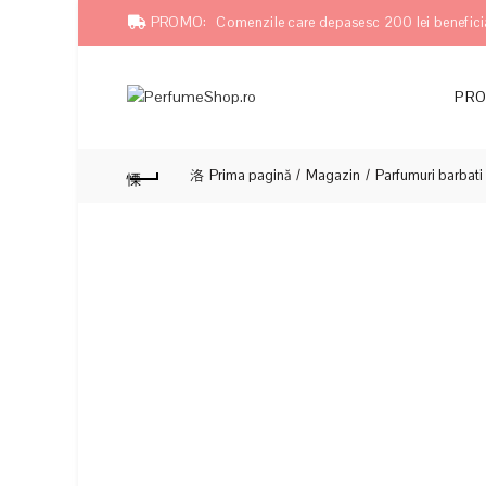
PROMO:
Comenzile care depasesc 200 lei benefici
PRO
Prima pagină
Magazin
Parfumuri barbati