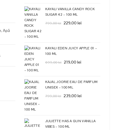
ent
KAYALI VANILLA CANDY ROCK
:
SUGAR 42 – 100 ML
Prețul
Prețul
229,00
lei
799,00
lei
00 lei.
inițial
curent
e,
Apă
a
este:
e
fost:
229,00 lei.
799,00 lei.
KAYALI EDEN JUICY APPLE 01 –
100 ML
s
Prețul
Prețul
219,00
lei
699,00
lei
inițial
curent
a
este:
fost:
219,00 lei.
KAJAL JOORIE EAU DE PARFUM
699,00 lei.
UNISEX – 100 ML
Prețul
Prețul
239,00
lei
799,00
lei
inițial
curent
a
este:
fost:
239,00 lei.
799,00 lei.
JULIETTE HAS A GUN VANILLA
VIBES – 100 ML