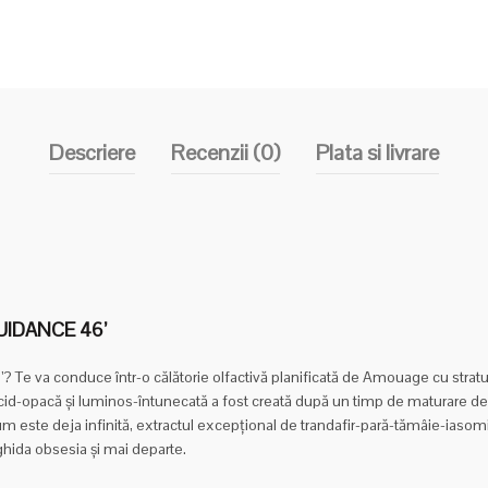
Descriere
Recenzii (0)
Plata si livrare
UIDANCE 46’
’? Te va conduce într-o călătorie olfactivă planificată de Amouage cu stratu
ucid-opacă și luminos-întunecată a fost creată după un timp de maturare de
um este deja infinită, extractul excepțional de trandafir-pară-tămâie-ias
hida obsesia și mai departe.