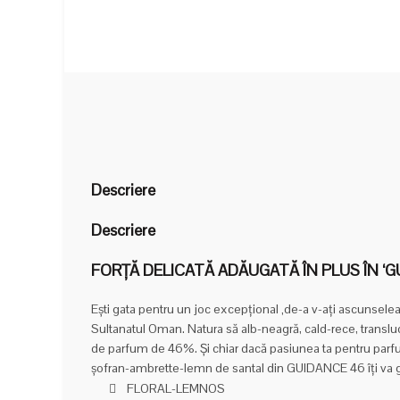
Descriere
Descriere
FORȚĂ DELICATĂ ADĂUGATĂ ÎN PLUS ÎN ‘G
Ești gata pentru un joc excepțional ‚de-a v-ați ascunselea
Sultanatul Oman. Natura să alb-neagră, cald-rece, transl
de parfum de 46%. Și chiar dacă pasiunea ta pentru parf
șofran-ambrette-lemn de santal din GUIDANCE 46 îți va g
FLORAL-LEMNOS