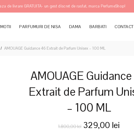
aza de livrare GRATUITA- un gest discret de rasfat, marca PerfumeShop!
MOTII
PARFUMURI DE NISA
DAMA
BARBATI
CONTACT
AMOUAGE Guidance 46 Extrait de Parfum Unisex – 100 ML
AMOUAGE Guidance
Extrait de Parfum Uni
– 100 ML
Prețul
Preț
329,00
lei
1.800,00
lei