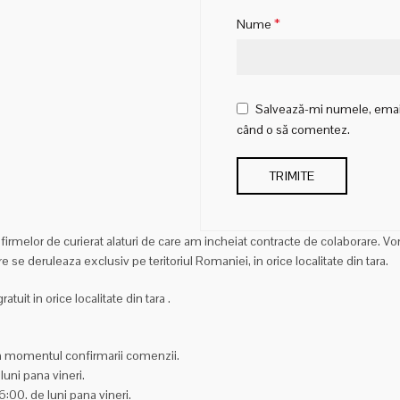
*
Nume
Salvează-mi numele, emailul
când o să comentez.
firmelor de curierat alaturi de care am incheiat contracte de colaborare
re se deruleaza exclusiv pe teritoriul Romaniei, in orice localitate din tara.
tuit in orice localitate din tara
.
 din momentul confirmarii comenzii.
 luni pana vineri.
 16:00. de luni pana vineri.